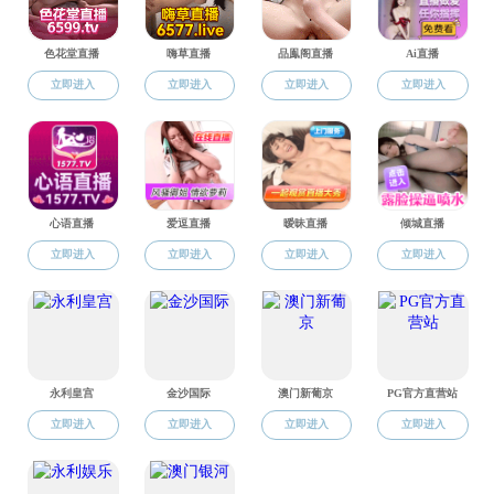
黄播概况
黄播简介
党政领导
机构设置
学科建设
办事指南
宣传视频
下载专区
党建工作
党务活动
支部设置
师资建设
通信工程系
电子信息工程系
电子科学与技术系
光电信息工程系
物理学系
微电子系
数字媒体与网络工程系
物理实验教学中心
信息技术实验中心
人才培养
本科生培养
研究生培养
学生竞赛
教改项目
本科工程专业认证
科学研究
科研平台
学术动态
学工动态
学工新闻
榜样风采
工会之家